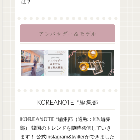
は？
アンバサダー＆モデル
KOREANOTE *編集部
𝕂𝕆ℝ𝔼𝔸ℕ𝕆𝕋𝔼 *編集部（通称：𝕂ℕ編集
部） 韓国のトレンドを随時発信していき
ます！ 公式Instagram&twitterができました