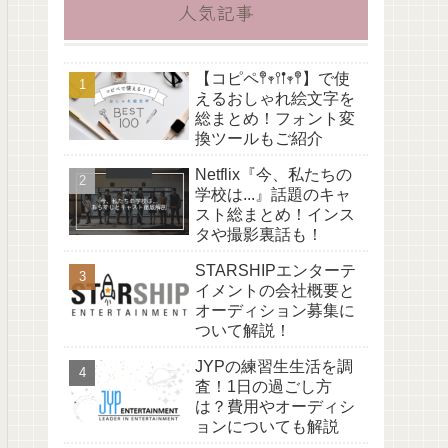
人気記事
【コピペ𖤣𖥧𖥣𖡡𖥧𖤣】で使
えるおしゃれ絵文字を
総まとめ！フォント変
換ツールもご紹介
Netflix『今、私たちの
学校は...』話題のキャ
スト総まとめ！インス
タや撮影裏話も！
STARSHIPエンターテ
イメントの会社概要と
オーディション募集に
ついて解説！
JYPの練習生生活を調
査！1日の過ごし方
は？費用やオーディシ
ョンについても解説