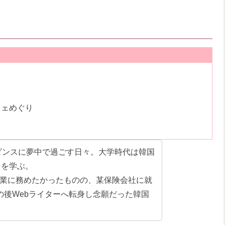
フェめぐり
pダンスに夢中で過ごす日々。大学時代は韓国
スを学ぶ。
業に務めたかったものの、某保険会社に就
の後Webライターへ転身し念願だった韓国