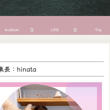
Audition
LIFE
Trip
長：hinata