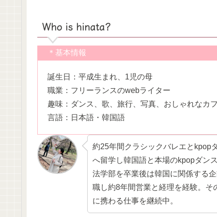
Who is hinata?
＊基本情報
誕生日：平成生まれ、1児の母
職業：フリーランスのwebライター
趣味：ダンス、歌、旅行、写真、おしゃれなカ
言語：日本語・韓国語
約25年間クラシックバレエとkpo
へ留学し韓国語と本場のkpopダン
法学部を卒業後は韓国に関係する企
職し約8年間営業と経理を経験。そ
に携わる仕事を継続中。