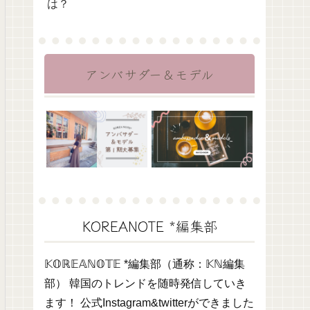
は？
アンバサダー＆モデル
KOREANOTE *編集部
𝕂𝕆ℝ𝔼𝔸ℕ𝕆𝕋𝔼 *編集部（通称：𝕂ℕ編集
部） 韓国のトレンドを随時発信していき
ます！ 公式Instagram&twitterができました