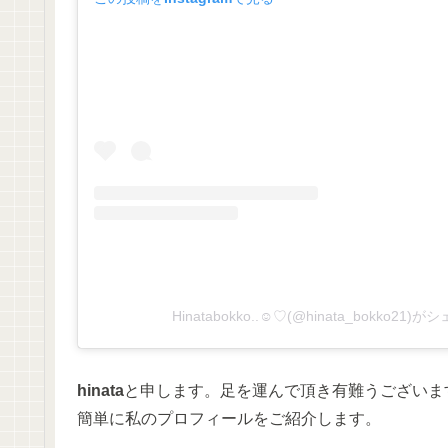
Hinatabokko..☺︎♡(@hinata_bokko21
hinata
と申します。足を運んで頂き有難うございま
簡単に私のプロフィールをご紹介します。