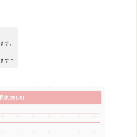
します。
。
します＊
目次