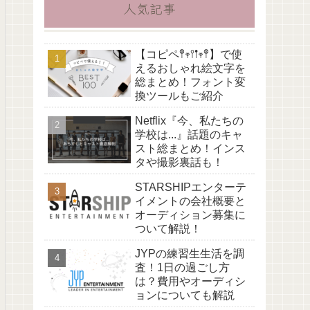
人気記事
【コピペ𖤣𖥧𖥣𖡡𖥧𖤣】で使
えるおしゃれ絵文字を
総まとめ！フォント変
換ツールもご紹介
Netflix『今、私たちの
学校は...』話題のキャ
スト総まとめ！インス
タや撮影裏話も！
STARSHIPエンターテ
イメントの会社概要と
オーディション募集に
ついて解説！
JYPの練習生生活を調
査！1日の過ごし方
は？費用やオーディシ
ョンについても解説