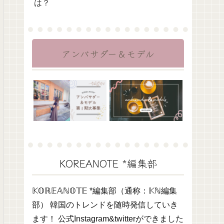
は？
アンバサダー＆モデル
KOREANOTE *編集部
𝕂𝕆ℝ𝔼𝔸ℕ𝕆𝕋𝔼 *編集部（通称：𝕂ℕ編集
部） 韓国のトレンドを随時発信していき
ます！ 公式Instagram&twitterができました