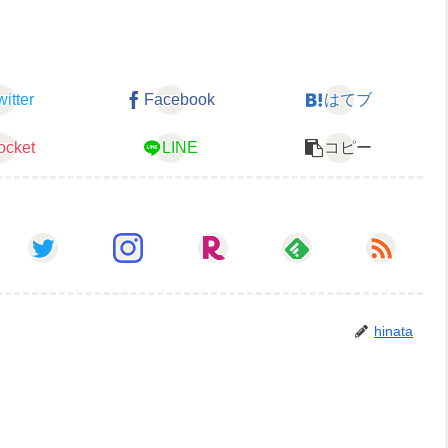
witter
Facebook
はてブ
ocket
LINE
コピー
hinata