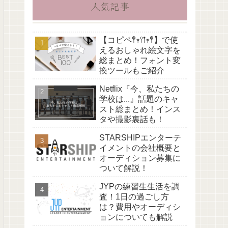
人気記事
【コピペ𖤣𖥧𖥣𖡡𖥧𖤣】で使
えるおしゃれ絵文字を
総まとめ！フォント変
換ツールもご紹介
Netflix『今、私たちの
学校は...』話題のキャ
スト総まとめ！インス
タや撮影裏話も！
STARSHIPエンターテ
イメントの会社概要と
オーディション募集に
ついて解説！
JYPの練習生生活を調
査！1日の過ごし方
は？費用やオーディシ
ョンについても解説