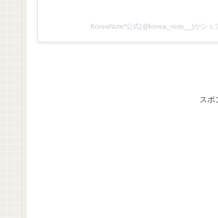
KoreaNote*公式(@korea_note__)が
スポ