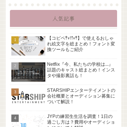
人気記事
【コピペ𖤣𖥧𖥣𖡡𖥧𖤣】で使えるおしゃ
れ絵文字を総まとめ！フォント変
換ツールもご紹介
Netflix『今、私たちの学校は...』
話題のキャスト総まとめ！インス
タや撮影裏話も！
STARSHIPエンターテイメントの
会社概要とオーディション募集に
ついて解説！
JYPの練習生生活を調査！1日の
過ごし方は？費用やオーディショ