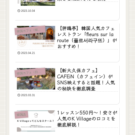
2023.10.04
【狎鴎亭】韓国人気カフェ
韓
国カフェ（韓国）
レストラン「fleurs sur la
route（플르서라구뜨）」が
おすすめ！
2023.04.21
【新大久保カフェ】
韓
国カフェ（日本）
CAFEiN（カフェイン）が
SNS映えすると話題！人気
の秘訣を徹底調査
2023.03.31
1レッスン550円〜！安さが
韓国語
人気のK Villageの口コミを
徹底解説！