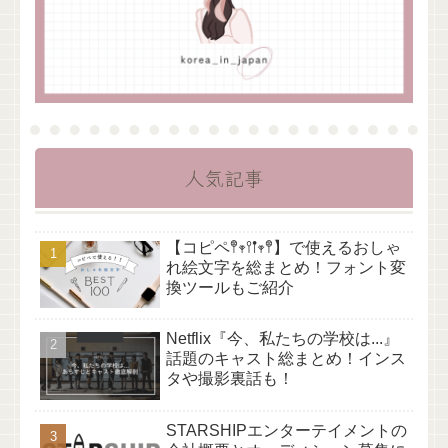
人気記事
【コピペ𖤣𖥧𖥣𖡡𖥧𖤣】で使えるおしゃ
れ絵文字を総まとめ！フォント変
換ツールもご紹介
Netflix『今、私たちの学校は...』
話題のキャスト総まとめ！インス
タや撮影裏話も！
STARSHIPエンターテイメントの