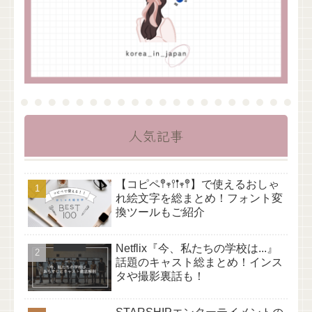
人気記事
【コピペ𖤣𖥧𖥣𖡡𖥧𖤣】で使えるおしゃ
れ絵文字を総まとめ！フォント変
換ツールもご紹介
Netflix『今、私たちの学校は...』
話題のキャスト総まとめ！インス
タや撮影裏話も！