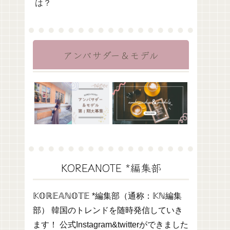
は？
アンバサダー＆モデル
KOREANOTE *編集部
𝕂𝕆ℝ𝔼𝔸ℕ𝕆𝕋𝔼 *編集部（通称：𝕂ℕ編集
部） 韓国のトレンドを随時発信していき
ます！ 公式Instagram&twitterができました