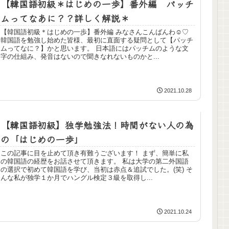
【韓国語初級＊はじめの一歩】番外編 パッチ
ムってなあに？？詳しく解説＊
【韓国語初級＊はじめの一歩】番外編 みなさんこんばんわ☺♡
韓国語を勉強し始めた皆様、最初に直面する疑問として【パッチ
ムってなに？】かと思います。 日本語にはパッチムのような文
字の仕組み、発音はないので聞きなれないものかと...
2021.10.28
【韓国語初級】独学勉強法！時間がない人の為
の「はじめの一歩」
この記事に目を止めて頂き有難うございます！ まず、簡単に私
の韓国語の経歴をお話させて頂きます。 私は大学の第二外国語
の選択で初めて韓国語を学び、当初は赤点＆追試でした。(笑) そ
んな私が独学１か月でハングル検定３級を取得し...
2021.10.24