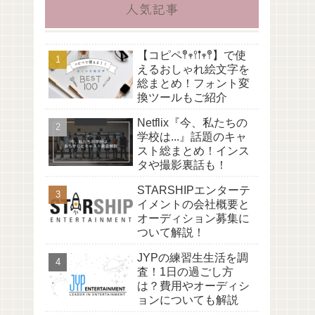
人気記事
【コピペ𖤣𖥧𖥣𖡡𖥧𖤣】で使
えるおしゃれ絵文字を
総まとめ！フォント変
換ツールもご紹介
Netflix『今、私たちの
学校は...』話題のキャ
スト総まとめ！インス
タや撮影裏話も！
STARSHIPエンターテ
イメントの会社概要と
オーディション募集に
ついて解説！
JYPの練習生生活を調
査！1日の過ごし方
は？費用やオーディシ
ョンについても解説