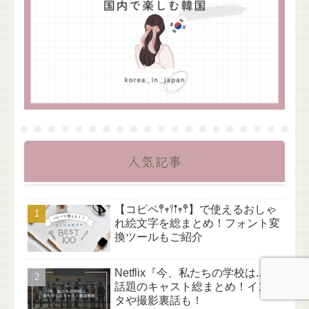
人気記事
【コピペ𖤣𖥧𖥣𖡡𖥧𖤣】で使えるおしゃ
れ絵文字を総まとめ！フォント変
換ツールもご紹介
Netflix『今、私たちの学校は...』
話題のキャスト総まとめ！インス
タや撮影裏話も！