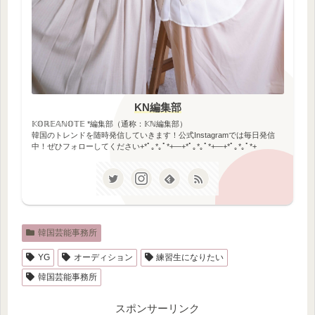
KN編集部
𝕂𝕆ℝ𝔼𝔸ℕ𝕆𝕋𝔼 *編集部（通称：𝕂ℕ編集部）
韓国のトレンドを随時発信していきます！公式Instagramでは毎日発信
中！ぜひフォローしてください+*ﾟ｡*｡ﾟ*+―+*ﾟ｡*｡ﾟ*+―+*ﾟ｡*｡ﾟ*+
韓国芸能事務所
YG
オーディション
練習生になりたい
韓国芸能事務所
スポンサーリンク