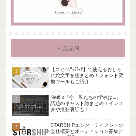
人気記事
【コピペ𖤣𖥧𖥣𖡡𖥧𖤣】で使えるおしゃ
れ絵文字を総まとめ！フォント変
換ツールもご紹介
Netflix『今、私たちの学校は...』
話題のキャスト総まとめ！インス
タや撮影裏話も！
STARSHIPエンターテイメントの
会社概要とオーディション募集に