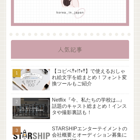
人気記事
【コピペ𖤣𖥧𖥣𖡡𖥧𖤣】で使えるおしゃ
れ絵文字を総まとめ！フォント変
換ツールもご紹介
Netflix『今、私たちの学校は...』
話題のキャスト総まとめ！インス
タや撮影裏話も！
STARSHIPエンターテイメントの
会社概要とオーディション募集に