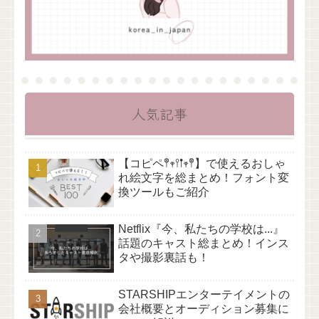
人気記事
【コピペ𖤣𖥧𖥣𖡡𖥧𖤣】で使えるおしゃ
れ絵文字を総まとめ！フォント変
換ツールもご紹介
Netflix『今、私たちの学校は...』
話題のキャスト総まとめ！インス
タや撮影裏話も！
STARSHIPエンターテイメントの
会社概要とオーディション募集に