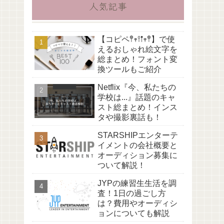
人気記事
【コピペ𖤣𖥧𖥣𖡡𖥧𖤣】で使
えるおしゃれ絵文字を
総まとめ！フォント変
換ツールもご紹介
Netflix『今、私たちの
学校は...』話題のキャ
スト総まとめ！インス
タや撮影裏話も！
STARSHIPエンターテ
イメントの会社概要と
オーディション募集に
ついて解説！
JYPの練習生生活を調
査！1日の過ごし方
は？費用やオーディシ
ョンについても解説