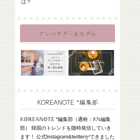
は？
アンバサダー＆モデル
KOREANOTE *編集部
𝕂𝕆ℝ𝔼𝔸ℕ𝕆𝕋𝔼 *編集部（通称：𝕂ℕ編集
部） 韓国のトレンドを随時発信していき
ます！ 公式Instagram&twitterができました