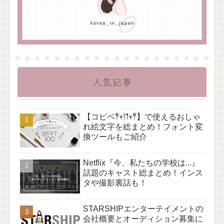
人気記事
【コピペ𖤣𖥧𖥣𖡡𖥧𖤣】で使えるおしゃ
れ絵文字を総まとめ！フォント変
換ツールもご紹介
Netflix『今、私たちの学校は...』
話題のキャスト総まとめ！インス
タや撮影裏話も！
STARSHIPエンターテイメントの
会社概要とオーディション募集に