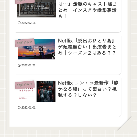
は…』話題のキャスト総ま
とめ！インスタや撮影裏話
も！
2022.02.14
Netflix『脱出おひとり島』
韓国ドラマ
が超絶面白い！出演者まと
め｜シーズン２はある？？
2022.01.21
Netflix コン・ユ最新作『静
韓国ドラマ
かなる海』って面白い？視
聴する？しない？
2022.01.01