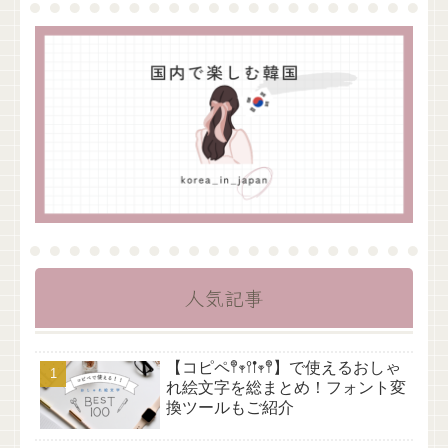
人気記事
【コピペ𖤣𖥧𖥣𖡡𖥧𖤣】で使えるおしゃ
れ絵文字を総まとめ！フォント変
換ツールもご紹介