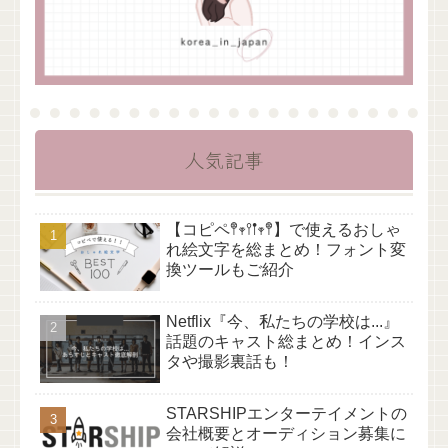
人気記事
【コピペ𖤣𖥧𖥣𖡡𖥧𖤣】で使えるおしゃ
れ絵文字を総まとめ！フォント変
換ツールもご紹介
Netflix『今、私たちの学校は...』
話題のキャスト総まとめ！インス
タや撮影裏話も！
STARSHIPエンターテイメントの
会社概要とオーディション募集に