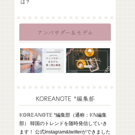
は？
アンバサダー＆モデル
KOREANOTE *編集部
𝕂𝕆ℝ𝔼𝔸ℕ𝕆𝕋𝔼 *編集部（通称：𝕂ℕ編集
部） 韓国のトレンドを随時発信していき
ます！ 公式Instagram&twitterができました