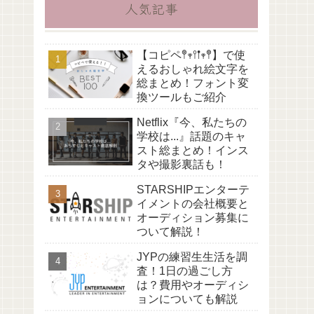
人気記事
【コピペ𖤣𖥧𖥣𖡡𖥧𖤣】で使
えるおしゃれ絵文字を
総まとめ！フォント変
換ツールもご紹介
Netflix『今、私たちの
学校は...』話題のキャ
スト総まとめ！インス
タや撮影裏話も！
STARSHIPエンターテ
イメントの会社概要と
オーディション募集に
ついて解説！
JYPの練習生生活を調
査！1日の過ごし方
は？費用やオーディシ
ョンについても解説