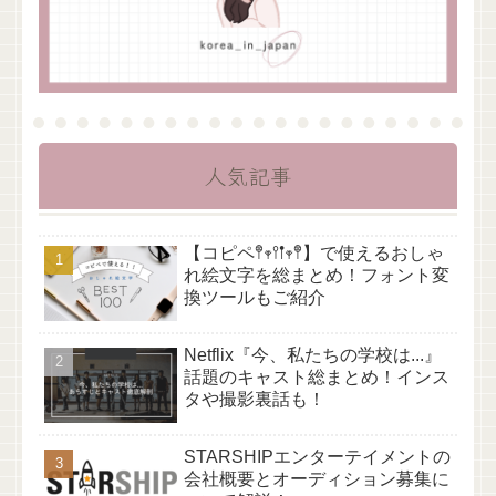
人気記事
【コピペ𖤣𖥧𖥣𖡡𖥧𖤣】で使えるおしゃ
れ絵文字を総まとめ！フォント変
換ツールもご紹介
Netflix『今、私たちの学校は...』
話題のキャスト総まとめ！インス
タや撮影裏話も！
STARSHIPエンターテイメントの
会社概要とオーディション募集に