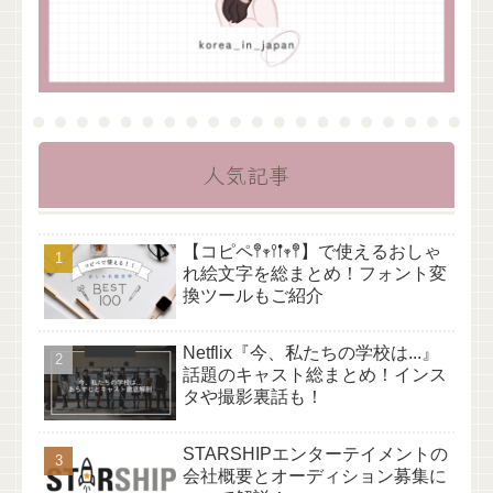
人気記事
【コピペ𖤣𖥧𖥣𖡡𖥧𖤣】で使えるおしゃ
れ絵文字を総まとめ！フォント変
換ツールもご紹介
Netflix『今、私たちの学校は...』
話題のキャスト総まとめ！インス
タや撮影裏話も！
STARSHIPエンターテイメントの
会社概要とオーディション募集に