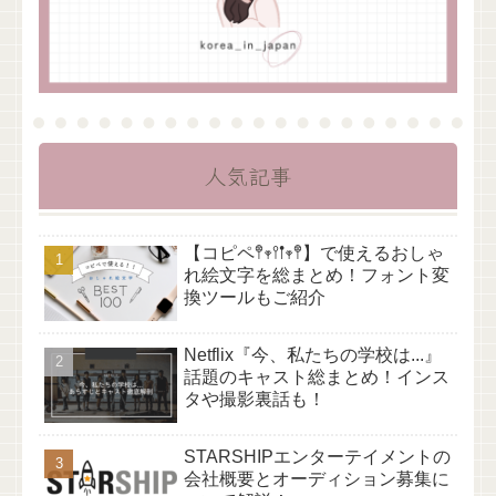
人気記事
【コピペ𖤣𖥧𖥣𖡡𖥧𖤣】で使えるおしゃ
れ絵文字を総まとめ！フォント変
換ツールもご紹介
Netflix『今、私たちの学校は...』
話題のキャスト総まとめ！インス
タや撮影裏話も！
STARSHIPエンターテイメントの
会社概要とオーディション募集に